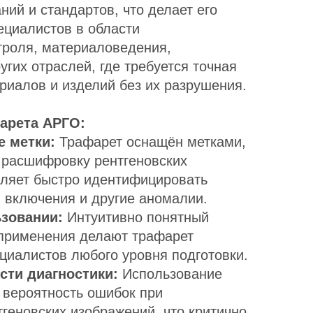
ий и стандартов, что делает его
циалистов в области
роля, материаловедения,
гих отраслей, где требуется точная
риалов и изделий без их разрушения.
арета АРГО:
е метки:
Трафарет оснащён метками,
 расшифровку рентгеновских
оляет быстро идентифицировать
 включения и другие аномалии.
ьзовании:
Интуитивно понятный
 применения делают трафарет
циалистов любого уровня подготовки.
ти диагностики:
Использование
 вероятность ошибок при
геновских изображений, что критично