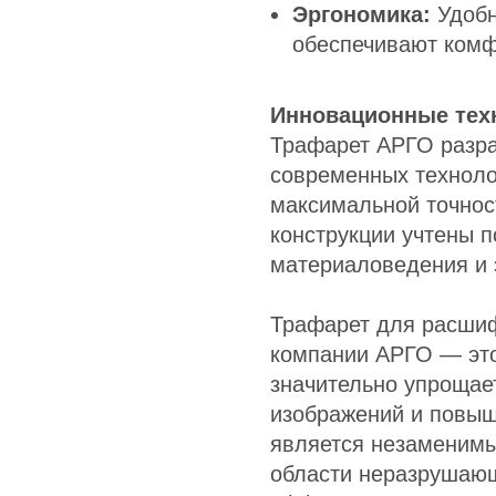
Эргономика:
Удобн
обеспечивают комф
Инновационные тех
Трафарет АРГО разра
современных технолог
максимальной точност
конструкции учтены 
материаловедения и 
Трафарет для расшиф
компании АРГО — это
значительно упрощае
изображений и повыш
является незаменим
области неразрушающ