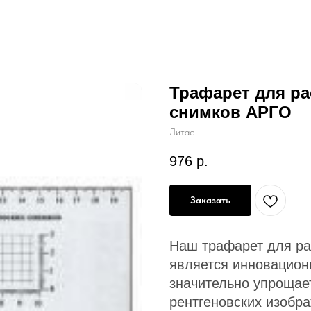
Трафарет для р
снимков АРГО
Литас
976
р.
Заказать
Наш трафарет для ра
является инновацион
значительно упрощает
рентгеновских изобра