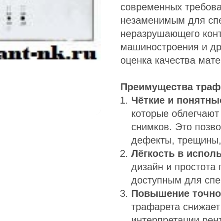
современных требован
незаменимым для спе
неразрушающего конт
машиностроения и дру
оценка качества мате
Преимущества траф
Чёткие и понятны
которые облегчают
снимков. Это позв
дефекты, трещины,
Лёгкость в испол
дизайн и простота
доступным для спе
Повышение точнос
трафарета снижает
интерпретации рент