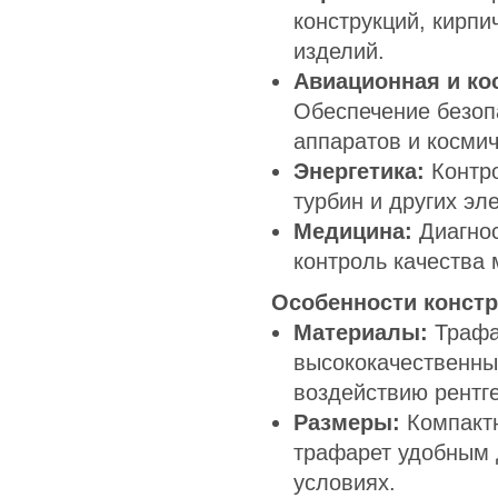
конструкций, кирпи
изделий.
Авиационная и к
Обеспечение безоп
аппаратов и космич
Энергетика:
Контро
турбин и других эл
Медицина:
Диагнос
контроль качества 
Особенности конст
Материалы:
Трафар
высококачественных
воздействию рентге
Размеры:
Компактн
трафарет удобным 
условиях.