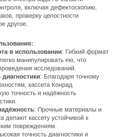
нтроля, включая дефектоскопию,
швов, проверку целостности
ое другое.
льзования:
ота в использовании
: Гибкий формат
легко манипулировать ею, что
проведения исследований.
 диагностики
: Благодаря точному
рхностям, кассета Конрад
кую точность и надёжность
стики.
надёжность
: Прочные материалы и
а делают кассету устойчивой к
ским повреждениям.
Высокая точность диагностики и