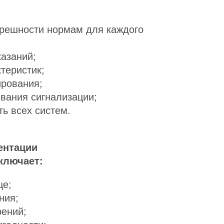
грешности нормам для каждого
казаний;
теристик;
рования;
вания сигнализации;
ь всех систем.
ентации
ключает:
це;
ния;
рений;