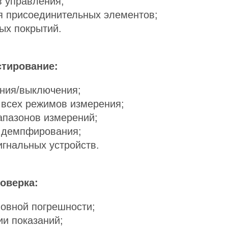
в управления;
я присоединительных элементов;
ых покрытий.
стирование:
ния/выключения;
 всех режимов измерения;
апазонов измерений;
 демпфирования;
игнальных устройств.
оверка:
овной погрешности;
ии показаний;