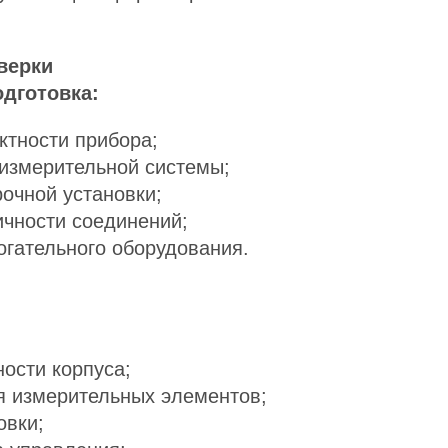
верки
дготовка:
ктности прибора;
измерительной системы;
очной установки;
ичности соединений;
огательного оборудования.
ости корпуса;
я измерительных элементов;
овки;