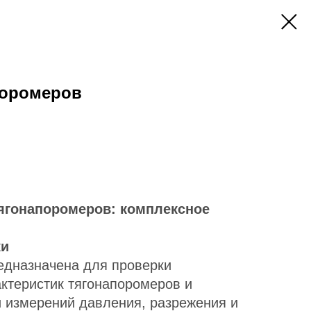
поромеров
ягонапоромеров: комплексное
ки
едназначена для проверки
актеристик тягонапоромеров и
и измерений давления, разрежения и