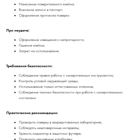
Нанесение поверительного клейма;
Внесение записи в паспорт;
Оформление протокола поверки.
При неудаче:
Оформление извещения о непригодности;
Гашение клейма;
Запрет на использование.
Требования безопасности:
Соблюдение правил работы с измерительным инструментом;
Контроль условий окружающей среды;
Использование только аттестованных эталонов;
Соблюдение техники безопасности при работе с измерительными
системами.
Практические рекомендации:
Проводить поверку в аккредитованных лабораториях;
Соблюдать межповерочные интервалы;
Хранить индикатор в защитном футляре;
Проводить регулярную калибровку;