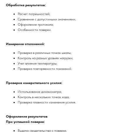
Обработка результатов:
Расчет погрешностей;
Сравнение с допустимыми значениями;
Оформление протокола;
Особенности поверки.
Измерение отклонений:
Проверка в различных точках шкалы;
Контроль на разных уровнях нагрузки;
Учет влияния температуры;
Проверка повторяемости показаний.
Проверка измерительного усилия:
Использование динамометра;
Контроль в нескольких точках хода;
Проверка плавности изменения усилия.
Оформление результатов
При успешной поверке:
Выдача свидетельства о поверке;