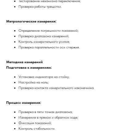
Тестирование механизма переключения;
Проверка работы трещотки.
Метрологические измерения:
Определение погрешности показаний;
Проверка диапазона измерений;
Контроль измерительного усилия;
Проверка параллельности оси стержня.
Методика измерений
Подготовка к измерениям:
Установка индикатора на стойку;
Настройка на ноль;
Проверка контакта измерительного наконечника.
Процесс измерения:
Проверка в пяти точках диапазона;
Измерение в прямом и обратном ходе;
Фиксация показаний;
Контроль стабильности.