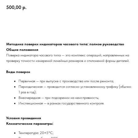
500,00
р.
Заказать
Методика поверки индикаторов часового типа: полное руководство
Общие положения
Поверка индикатора часового типа — это комплекс операций, направленных на
проверку точности измерений линейных размеров и отклонений формы деталей.
Виды поверок
Первичная — при выпуске с производства или после ремонта;
Периодическая — проводится согласно установленному графику (обычно
1 раз в год);
Внеочередная — при подозрении на неисправность;
Инспекционная — в рамках государственного контроля.
Условия проведения
Климатические параметры:
Температура: 20±5°C;