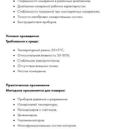
Погрешности измерений в различных диапазонах;
Диапазона измерений рабочих характеристик;
Стабильности показаний при многократных измерениях;
Точности калибровки измерительных систем;
Быстродействия приборов.
Условия проведения
Требования к среде:
Температурный режим 20±5°C;
Относительная влажность 30-80%;
Стабильное электропитание;
Отсутствие внешних помех;
Чистое помещение.
Практическое применение
Методика применяется для поверки:
Приборов давления и разрежения;
Измерителей температуры;
Расходомеров и счётчиков;
Уровнемеров;
Газоанализаторов;
Многофункциональных систем контроля.