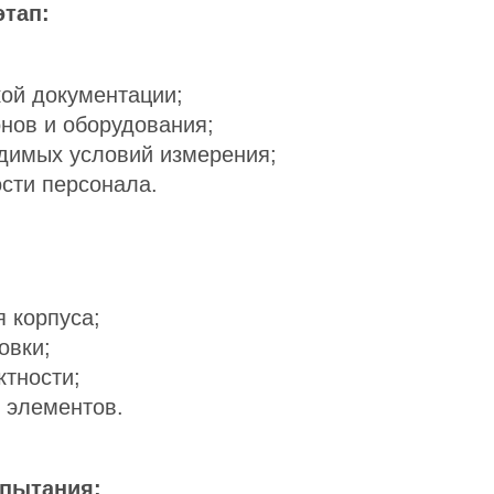
тап:
кой документации;
нов и оборудования;
димых условий измерения;
сти персонала.
 корпуса;
овки;
ктности;
 элементов.
спытания: