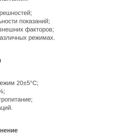
решностей;
ности показаний;
внешних факторов;
различных режимах.
я
ежим 20±5°C;
%;
тропитание;
аций.
енение