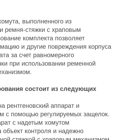
хомута, выполненного из
и ремня-стяжки с храповым
ование комплекта позволяет
мацию и другие повреждения корпуса
ата за счет равномерного
зки при использовании ременной
еханизмом.
рования состоит из следующих
на рентгеновский аппарат и
ем с помощью регулируемых защелок.
арат с надетым хомутом
а объект контроля и надежно
ной стяжкой с храповым механизмом.