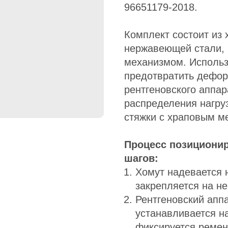
96651179-2018.
Комплект состоит из 
нержавеющей стали, 
механизмом. Использ
предотвратить дефор
рентгеновского аппар
распределения нагру
стяжки с храповым м
Процесс позициони
шагов:
Хомут надевается 
закрепляется на н
Рентгеновский апп
устанавливается н
фиксируется ремен