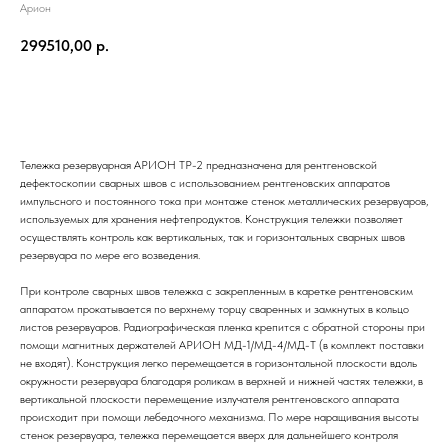
Арион
299510,00
р.
Заказать
Тележка резервуарная АРИОН ТР-2 предназначена для рентгеновской
дефектоскопии сварных швов с использованием рентгеновских аппаратов
импульсного и постоянного тока при монтаже стенок металлических резервуаров,
используемых для хранения нефтепродуктов. Конструкция тележки позволяет
осуществлять контроль как вертикальных, так и горизонтальных сварных швов
резервуара по мере его возведения.
При контроле сварных швов тележка с закрепленным в каретке рентгеновским
аппаратом прокатывается по верхнему торцу сваренных и замкнутых в кольцо
листов резервуаров. Радиографическая пленка крепится с обратной стороны при
помощи магнитных держателей АРИОН МД-1/МД-4/МД-Т (в комплект поставки
не входят). Конструкция легко перемещается в горизонтальной плоскости вдоль
окружности резервуара благодаря роликам в верхней и нижней частях тележки, в
вертикальной плоскости перемещение излучателя рентгеновского аппарата
происходит при помощи лебедочного механизма. По мере наращивания высоты
стенок резервуара, тележка перемещается вверх для дальнейшего контроля