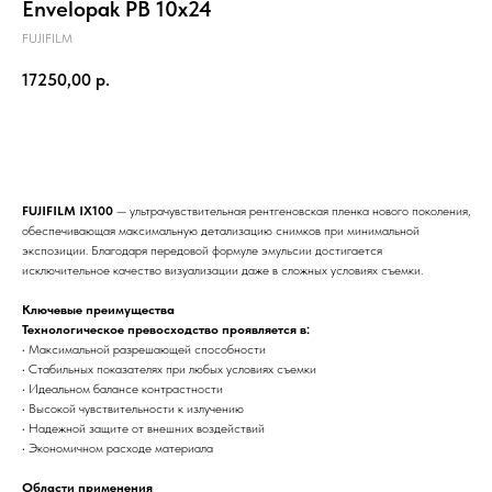
Envelopak PB 10х24
FUJIFILM
17250,00
р.
Заказать
FUJIFILM IX100
— ультрачувствительная рентгеновская пленка нового поколения,
обеспечивающая максимальную детализацию снимков при минимальной
экспозиции. Благодаря передовой формуле эмульсии достигается
исключительное качество визуализации даже в сложных условиях съемки.
Ключевые преимущества
Технологическое превосходство проявляется в:
• Максимальной разрешающей способности
• Стабильных показателях при любых условиях съемки
• Идеальном балансе контрастности
• Высокой чувствительности к излучению
• Надежной защите от внешних воздействий
• Экономичном расходе материала
Области применения