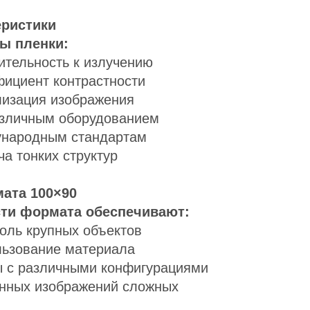
еристики
ы пленки:
ительность к излучению
ициент контрастности
лизация изображения
азличным оборудованием
ународным стандартам
а тонких структур
ата 100×90
ти формата обеспечивают:
оль крупных объектов
льзование материала
ы с различными конфигурациями
енных изображений сложных