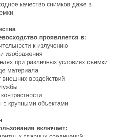
ходное качество снимков даже в
емки.
ества
евосходство проявляется в:
ительности к излучению
ии изображения
телях при различных условиях съемки
де материала
т внешних воздействий
службы
 контрастности
ы с крупными объектами
я
ользования включает:
баритных сварных соединений