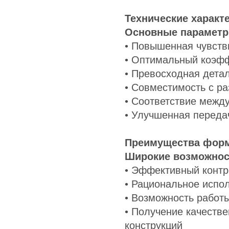
Технические характ
Основные параметр
• Повышенная чувств
• Оптимальный коэфф
• Превосходная дета
• Совместимость с р
• Соответствие межд
• Улучшенная передач
Преимущества форм
Широкие возможнос
• Эффективный контр
• Рациональное испо
• Возможность работ
• Получение качеств
конструкций