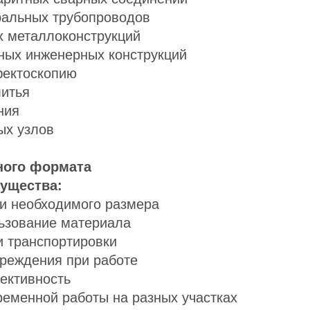
тральных трубопроводов
х металлоконструкций
ных инженерных конструкций
ектоскопию
литья
ния
ых узлов
ного формата
ущества:
ки необходимого размера
ьзование материала
и транспортировки
вреждения при работе
ективность
ременной работы на разных участках