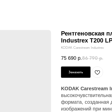
Рентгеновская п
Industrex T200 LP
KODAK Carestream Industrex
86 790
р.
75 690
р.
Заказать
KODAK Carestream I
высокочувствительна
формата, созданная 
изображений при мин