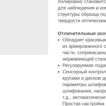
полировки) становитс
для наблюдения и из
структуры образца по
твердости оптически
Отличительные осо
Обладает красивым
из армированного 
части, соприкасаю
нержавеющей стал
Регулируемая пода
Сенсорный контро
кругами и диском д
параметры шлифова
шлифования, напра
т.д., автоматическ
Простая настройка