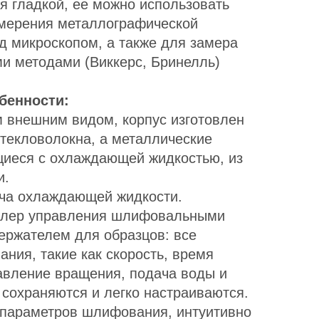
я гладкой, ее можно использовать
мерения металлографической
д микроскопом, а также для замера
ми методами (Виккерс, Бринелль)
бенности:
 внешним видом, корпус изготовлен
стекловолокна, а металлические
щиеся с охлаждающей жидкостью, из
и.
ча охлаждающей жидкости.
ллер управления шлифовальными
ержателем для образцов: все
ния, такие как скорость, время
вление вращения, подача воды и
и сохраняются и легко настраиваются.
 параметров шлифования, интуитивно