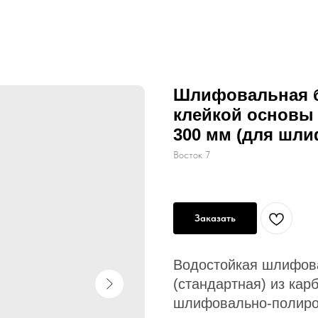
Шлифовальная б
клейкой основы 
300 мм (для шли
Восток 7
Заказать
Водостойкая шлифова
(стандартная) из кар
шлифовально-полиро