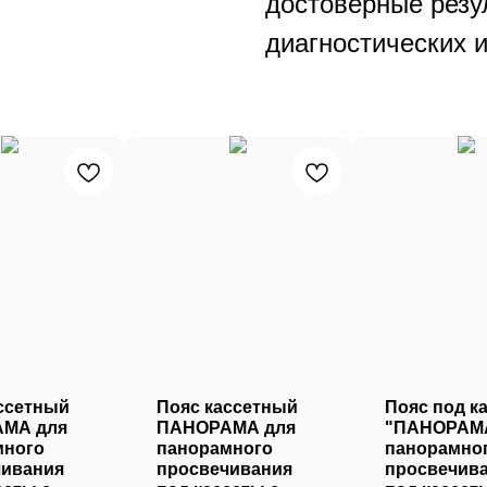
достоверные резу
диагностических 
ссетный
Пояс кассетный
Пояс под к
МА для
ПАНОРАМА для
"ПАНОРАМА
много
панорамного
панорамно
чивания
просвечивания
просвечива