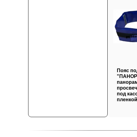
Пояс по
"ПАНОР
панора
просвеч
под кас
пленкой