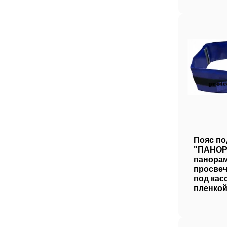
Пояс по
"ПАНОР
панора
просвеч
под кас
пленкой