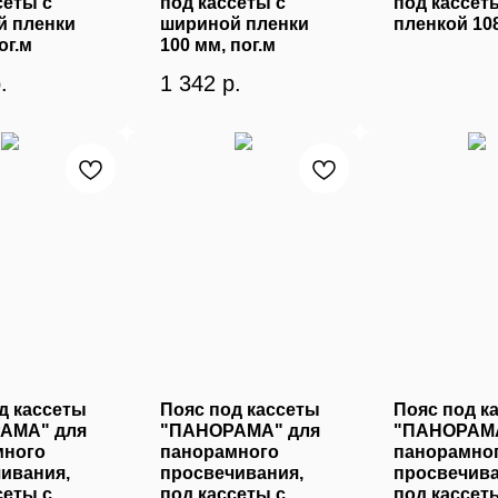
сеты с
под кассеты с
под кассет
й пленки
шириной пленки
пленкой 10
ог.м
100 мм, пог.м
.
1 342
р.
д кассеты
Пояс под кассеты
Пояс под к
АМА" для
"ПАНОРАМА" для
"ПАНОРАМА
много
панорамного
панорамно
ивания,
просвечивания,
просвечива
сеты с
под кассеты с
под кассет