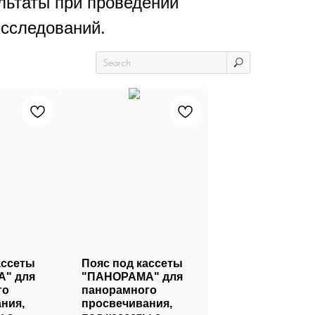
льтаты при проведении
исследований.
ассеты
Пояс под кассеты
" для
"ПАНОРАМА" для
го
панорамного
ния,
просвечивания,