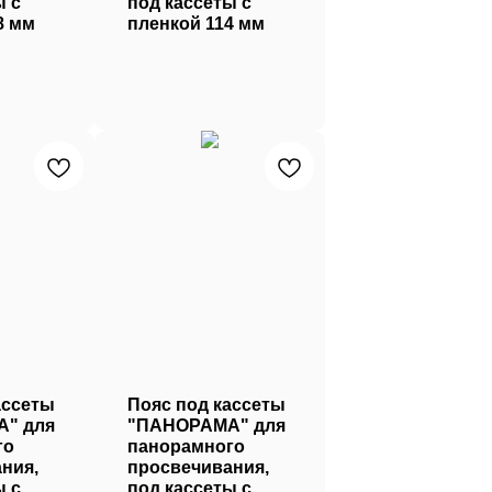
ы с
под кассеты с
8 мм
пленкой 114 мм
ассеты
Пояс под кассеты
" для
"ПАНОРАМА" для
го
панорамного
ния,
просвечивания,
ы с
под кассеты с