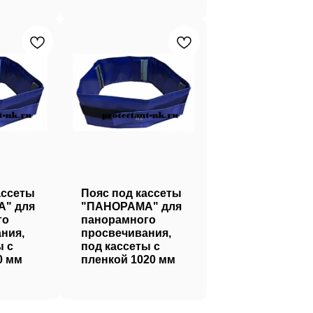
ассеты
Пояс под кассеты
" для
"ПАНОРАМА" для
го
панорамного
ния,
просвечивания,
ы с
под кассеты с
0 мм
пленкой 1020 мм