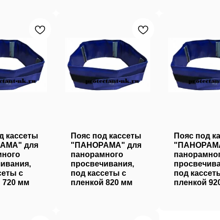
д кассеты
Пояс под кассеты
Пояс под к
АМА" для
"ПАНОРАМА" для
"ПАНОРАМА
много
панорамного
панорамно
ивания,
просвечивания,
просвечива
сеты с
под кассеты с
под кассет
 720 мм
пленкой 820 мм
пленкой 92