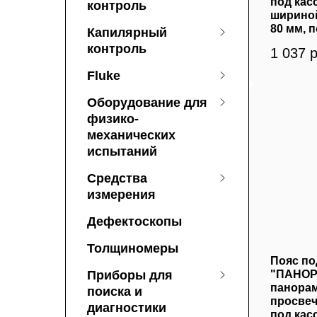
под кас
контроль
ширино
80 мм, п
Капилярный
контроль
1 037
р
Fluke
Оборудование для
физико-
механических
испытаний
Средства
измерения
Дефектоскопы
Толщиномеры
Пояс по
Приборы для
"ПАНОР
панора
поиска и
просвеч
диагностики
под кас