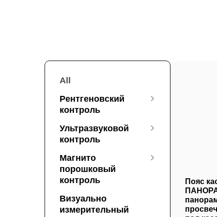
All
Рентгеновский
контроль
Ультразвуковой
контроль
Магнито
порошковый
контроль
Пояс ка
ПАНОРА
Визуально
панора
измерительный
просве