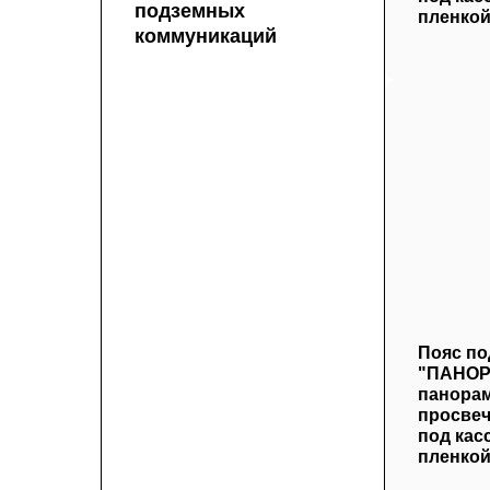
подземных
пленкой
коммуникаций
Пояс по
"ПАНОР
панора
просвеч
под кас
пленкой